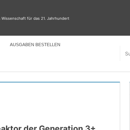
 Wissenschaft für das 21. Jahrhundert
AUSGABEN BESTELLEN
Suc
nac
eaktor der Generation 3+