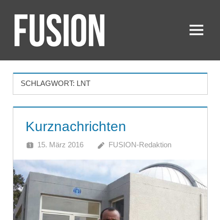
Zum
Inhalt
springen
Menü
FUSION
SCHLAGWORT:
LNT
Kurznachrichten
15. März 2016
FUSION-Redaktion