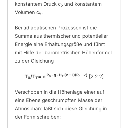
konstantem Druck c
und konstantem
p
Volumen c
.
V
Bei adiabatischen Prozessen ist die
Summe aus thermischer und potentieller
Energie eine Erhaltungsgröße und führt
mit Hilfe der barometrischen Höhenformel
zu der Gleichung
P
· g · H
(κ – 1)(P
· κ)
T
/T
= e
[2.2.2]
0
T
0
0
T
Verschoben in die Höhenlage einer auf
eine Ebene geschrumpften Masse der
Atmosphäre läßt sich diese Gleichung in
der Form schreiben: