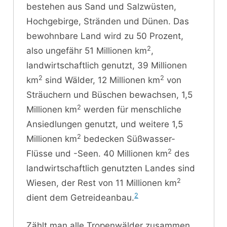
bestehen aus Sand und Salzwüsten,
Hochgebirge, Stränden und Dünen. Das
bewohnbare Land wird zu 50 Prozent,
2
also ungefähr 51 Millionen km
,
landwirtschaftlich genutzt, 39 Millionen
2
2
km
sind Wälder, 12 Millionen km
von
Sträuchern und Büschen bewachsen, 1,5
2
Millionen km
werden für menschliche
Ansiedlungen genutzt, und weitere 1,5
2
Millionen km
bedecken Süßwasser-
2
Flüsse und -Seen. 40 Millionen km
des
landwirtschaftlich genutzten Landes sind
2
Wiesen, der Rest von 11 Millionen km
2
dient dem Getreideanbau.
Zählt man alle Tropenwälder zusammen,