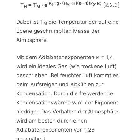
P
· g · (H
– H)(κ – 1)(P
· κ)
T
= T
· e
[2.2.3]
0
M
0
H
M
Dabei ist T
die Temperatur der auf eine
M
Ebene geschrumpften Masse der
Atmosphäre.
Mit dem Adiabatenexponenten κ = 1,4
wird ein ideales Gas (wie trockene Luft)
beschrieben. Bei feuchter Luft kommt es
beim Aufsteigen und Abkühlen zur
Kondensation. Durch die freiwerdende
Kondensationswärme wird der Exponent
niedriger. Das Verhalten der Atmosphäre
wird am besten durch einen
Adiabatenexponenten von 1,23
angenähert.