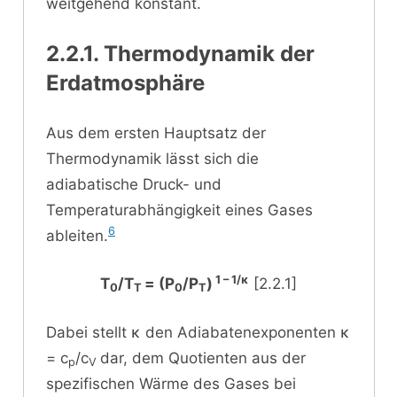
weitgehend konstant.
2.2.1. Thermodynamik der
Erdatmosphäre
Aus dem ersten Hauptsatz der
Thermodynamik lässt sich die
adiabatische Druck- und
Temperaturabhängigkeit eines Gases
6
ableiten.
1 – 1/κ
T
/T
= (P
/P
)
[2.2.1]
0
T
0
T
Dabei stellt κ den Adiabatenexponenten κ
= c
/c
dar, dem Quotienten aus der
p
V
spezifischen Wärme des Gases bei