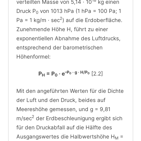
18
verteilten Masse von 5,14 · 10
kg einen
Druck P
von 1013 hPa (1 hPa = 100 Pa; 1
0
2
Pa = 1 kg/m · sec
) auf die Erdoberfläche.
Zunehmende Höhe H, führt zu einer
exponentiellen Abnahme des Luftdrucks,
entsprechend der barometrischen
Höhenformel:
–P
· g · H/P
P
= P
· e
[2.2]
0
0
H
0
Mit den angeführten Werten für die Dichte
der Luft und den Druck, beides auf
Meereshöhe gemessen, und g = 9,81
2
m/sec
der Erdbeschleunigung ergibt sich
für den Druckabfall auf die Hälfte des
Ausgangswertes die Halbwertshöhe H
=
M