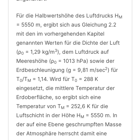
Für die Halbwertshöhe des Luftdrucks H
M
= 5550 m, ergibt sich aus Gleichung 2.2
mit den im vorhergehenden Kapitel
genannten Werten für die Dichte der Luft
3
(ρ
= 1,29 kg/m
), dem Luftdruck auf
0
Meereshöhe (ρ
= 1013 hPa) sowie der
0
2
Erdbeschleunigung (g = 9,81 m/sec
) für
T
/T
= 1,14. Wird für T
= 288 K
0
M
0
eingesetzt, die mittlere Temperatur der
Erdoberfläche, so ergibt sich eine
Temperatur von T
= 252,6 K für die
M
Luftschicht in der Höhe H
= 5550 m. In
M
der auf eine Ebene geschrumpften Masse
der Atmosphäre herrscht damit eine