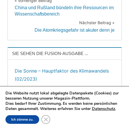
Vorheriger Beitrag
Beitragsnavigation
China und Rußland bündeln ihre Ressourcen im
Wissenschaftsbereich
Nächster Beitrag
Die Atomkriegsgefahr ist akuter denn je
SIE SEHEN DIE FUSION-AUSGABE ...
Die Sonne – Hauptfaktor des Klimawandels
(02/2023)
Die Website nutzt lokal abgelegte Datenpakete (Cookies) zur
besseren Nutzung unserer Magazin-Plattform.
Dies bedarf Ihrer Zustimmung. Es werden keine persönlichen
Daten gesammelt. Weiteres erfahren Sie unter
Datenschutz
.
Close GDPR Cookie Banner
Ich stimme zu.