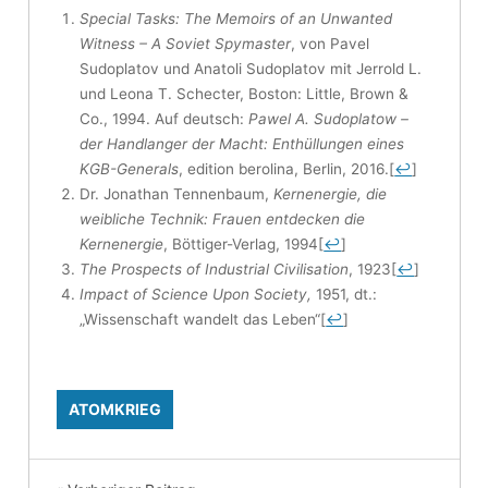
Special Tasks: The Memoirs of an Unwanted
Witness – A Soviet Spymaster
, von Pavel
Sudoplatov und Anatoli Sudoplatov mit Jerrold L.
und Leona T. Schecter, Boston: Little, Brown &
Co., 1994. Auf deutsch:
Pawel A. Sudoplatow –
der Handlanger der Macht: Enthüllungen eines
KGB-Generals
, edition berolina, Berlin, 2016.
[
↩
]
Dr. Jonathan Tennenbaum,
Kernenergie, die
weibliche Technik: Frauen entdecken die
Kernenergie
, Böttiger-Verlag, 1994
[
↩
]
The Prospects of Industrial Civilisation
, 1923
[
↩
]
Impact of Science Upon Society,
1951, dt.:
„Wissenschaft wandelt das Leben“
[
↩
]
ATOMKRIEG