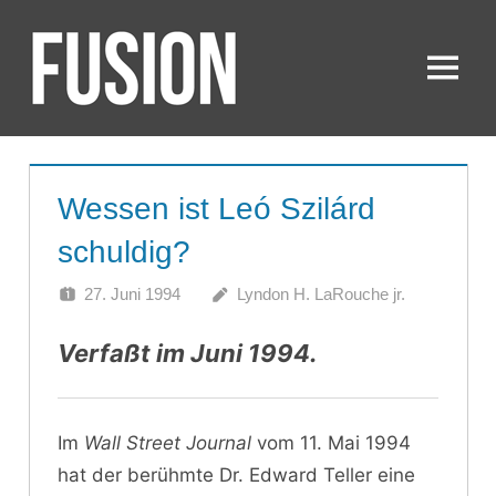
Zum
Inhalt
springen
Menü
FUSION
Wessen ist Leó Szilárd
schuldig?
27. Juni 1994
Lyndon H. LaRouche jr.
Verfaßt im Juni 1994.
Im
Wall Street Journal
vom 11. Mai 1994
hat der berühmte Dr. Edward Teller eine