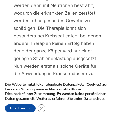
werden dann mit Neutronen bestrahlt,
wodurch die erkrankten Zellen zerstört
werden, ohne gesundes Gewebe zu
schädigen. Die Therapie lohnt sich
besonders bei Krebspatienten, bei denen
andere Therapien keinen Erfolg haben,
denn der ganze Körper wird nur einer
geringen Strahlenbelastung ausgesetzt.
Nun werden erstmals solche Geräte für
die Anwendung in Krankenhäusern zur
Verfügung stehen.
Die Website nutzt lokal abgelegte Datenpakete (Cookies) zur
besseren Nutzung unserer Magazin-Plattform.
Dies bedarf Ihrer Zustimmung. Es werden keine persönlichen
ENERGIEPOLITIK
Daten gesammelt. Weiteres erfahren Sie unter
Datenschutz
.
Close GDPR Cookie Banner
Ich stimme zu.
DRUCKBEHÄLTER
KERNTECHNIK