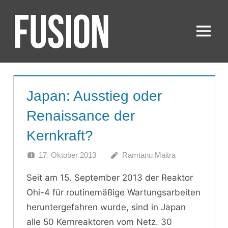
Zum
Inhalt
springen
Menü
FUSION
Japan: Ausstieg oder
Renaissance der
Kernkraft?
17. Oktober 2013
Ramtanu Maitra
Seit am 15. September 2013 der Reaktor
Ohi-4 für routinemäßige Wartungsarbeiten
heruntergefahren wurde, sind in Japan
alle 50 Kernreaktoren vom Netz. 30