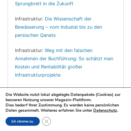
Sprungbrett in die Zukunft
Infrastruktur:
Die Wissenschaft der
Bewässerung – vom Industal bis zu den
persischen Qanats
Infrastruktur:
Weg mit den falschen
Annahmen der Buchführung: So schätzt man
Kosten und Rentabilität großer
Infrastrukturprojekte
Wissenschaftsgeschichte:
300 Jahre
Die Website nutzt lokal abgelegte Datenpakete (Cookies) zur
Russische Akademie der Wissenschaften
besseren Nutzung unserer Magazin-Plattform.
Dies bedarf Ihrer Zustimmung. Es werden keine persönlichen
Daten gesammelt. Weiteres erfahren Sie unter
Datenschutz
.
Energiepolitik:
Energieexperte: „Deutsche
Close GDPR Cookie Banner
Energiewende ist nicht finanzierbar“
Ich stimme zu.