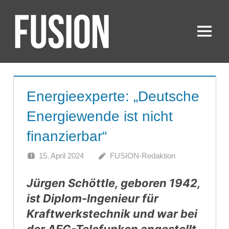
Zum
Inhalt
springen
Menü
FUSION
Energieexperte: „Deutsche
Energiewende ist nicht
finanzierbar“
15. April 2024
FUSION-Redaktion
Jürgen Schöttle, geboren 1942,
ist Diplom-Ingenieur für
Kraftwerkstechnik und war bei
der AEG-Telefunken angestellt,