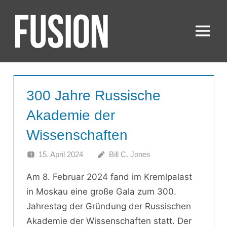
Zum
Inhalt
springen
Menü
FUSION
300 Jahre Russische
Akademie der
Wissenschaften
15. April 2024
Bill C. Jones
Am 8. Februar 2024 fand im Kremlpalast
in Moskau eine große Gala zum 300.
Jahrestag der Gründung der Russischen
Akademie der Wissenschaften statt. Der