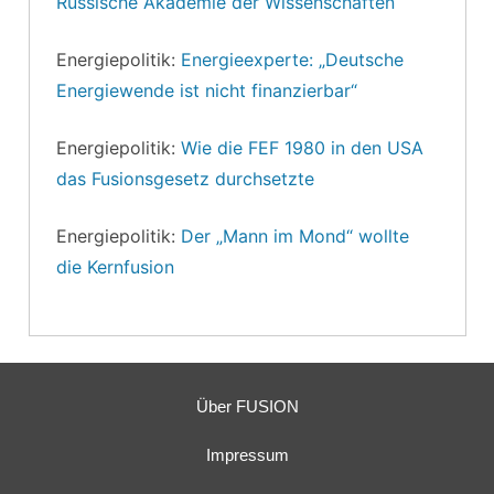
Russische Akademie der Wissenschaften
Energiepolitik:
Energieexperte: „Deutsche
Energiewende ist nicht finanzierbar“
Energiepolitik:
Wie die FEF 1980 in den USA
das Fusionsgesetz durchsetzte
Energiepolitik:
Der „Mann im Mond“ wollte
die Kernfusion
Über FUSION
Impressum