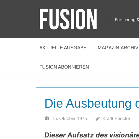
Zum
Inhalt
Forschung &
springen
FUSION
AKTUELLE AUSGABE
MAGAZIN-ARCHIV
FUSION ABONNIEREN
Die Ausbeutung 
15. Oktober 1975
Krafft Ehricke
Dieser Aufsatz des visionär