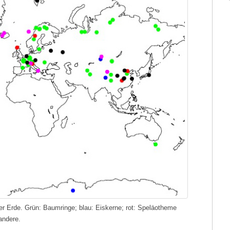
er Erde. Grün: Baumringe; blau: Eiskerne; rot: Speläotheme
andere.