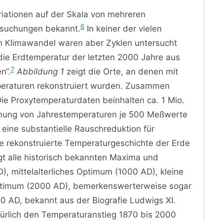
riationen auf der Skala von mehreren
6
rsuchungen bekannt.
In keiner der vielen
en Klimawandel waren aber Zyklen untersucht
die Erdtemperatur der letzten 2000 Jahre aus
7
n“.
Abbildung 1
zeigt die Orte, an denen mit
eraturen rekonstruiert wurden. Zusammen
Die Proxytemperaturdaten beinhalten ca. 1 Mio.
mung von Jahrestemperaturen je 500 Meßwerte
 eine substantielle Rauschreduktion für
e rekonstruierte Temperaturgeschichte der Erde
gt alle historisch bekannten Maxima und
, mittelalterliches Optimum (1000 AD), kleine
 Optimum (2000 AD), bemerkenswerterweise sogar
0 AD, bekannt aus der Biografie Ludwigs XI.
atürlich den Temperaturanstieg 1870 bis 2000