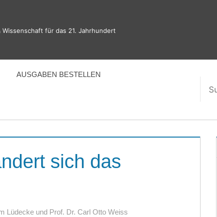
 Wissenschaft für das 21. Jahrhundert
AUSGABEN BESTELLEN
Suc
nac
ndert sich das
im Lüdecke und Prof. Dr. Carl Otto Weiss