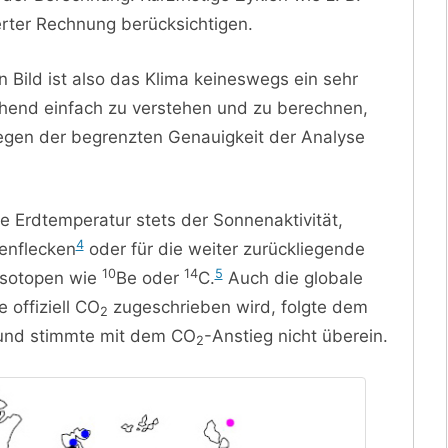
rter Rechnung berücksichtigen.
n Bild ist also das Klima keineswegs ein sehr
hend einfach zu verstehen und zu berechnen,
gen der begrenzten Genauigkeit der Analyse
ie Erdtemperatur stets der Sonnenaktivität,
4
enflecken
oder für die weiter zurückliegende
10
14
5
Isotopen wie
Be oder
C.
Auch die globale
offiziell CO
zugeschrieben wird, folgte dem
2
 und stimmte mit dem CO
-Anstieg nicht überein.
2