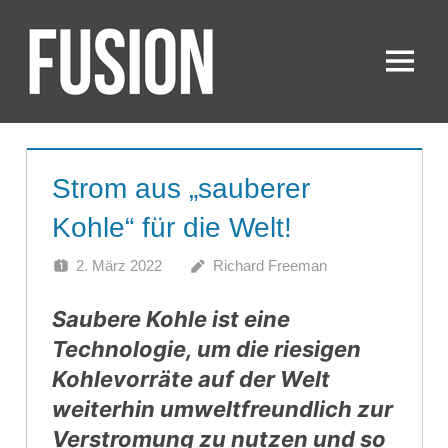
Zum
Inhalt
springen
Menü
FUSION
Strom aus „sauberer
Kohle“ für die Welt!
2. März 2022
Richard Freeman
Saubere Kohle ist eine
Technologie, um die riesigen
Kohlevorräte auf der Welt
weiterhin umweltfreundlich zur
Verstromung zu nutzen und so