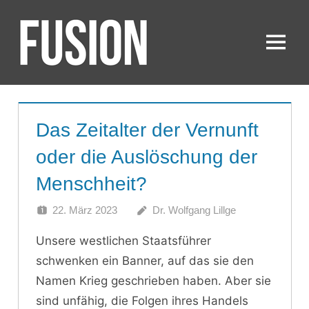
Zum
Inhalt
springen
Menü
FUSION
Das Zeitalter der Vernunft
oder die Auslöschung der
Menschheit?
22. März 2023
Dr. Wolfgang Lillge
Unsere westlichen Staatsführer
schwenken ein Banner, auf das sie den
Namen Krieg geschrieben haben. Aber sie
sind unfähig, die Folgen ihres Handels