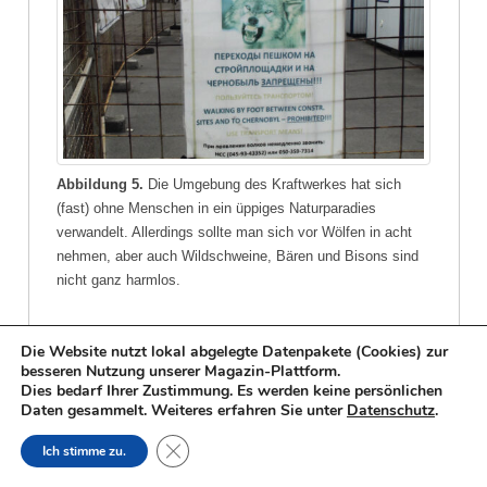
Abbildung 5.
Die Umgebung des Kraftwerkes hat sich
(fast) ohne Menschen in ein üppiges Naturparadies
verwandelt. Allerdings sollte man sich vor Wölfen in acht
nehmen, aber auch Wildschweine, Bären und Bisons sind
nicht ganz harmlos.
Am letzten Tag organisierte unser lokaler
Die Website nutzt lokal abgelegte Datenpakete (Cookies) zur
Guide eine tolle Abschiedsparty in einer
besseren Nutzung unserer Magazin-Plattform.
Dies bedarf Ihrer Zustimmung. Es werden keine persönlichen
Datscha. Dabei war das Trinken von
Daten gesammelt. Weiteres erfahren Sie unter
Datenschutz
.
selbstgebranntem „Wodka“ (60 %!)
Close GDPR Cookie Banner
Ich stimme zu.
obligatorisch. Ich habe in meinem ganzen