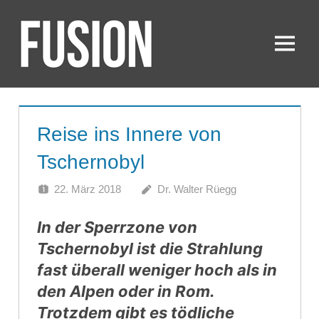
Zum
Inhalt
springen
Menü
FUSION
Reise ins Innere von
Tschernobyl
22. März 2018
Dr. Walter Rüegg
In der Sperrzone von
Tschernobyl ist die Strahlung
fast überall weniger hoch als in
den Alpen oder in Rom.
Trotzdem gibt es tödliche