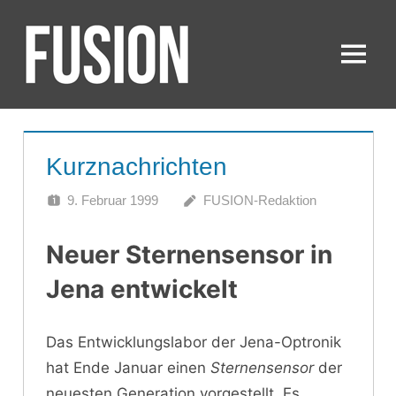
Zum
Inhalt
springen
Menü
FUSION
Kurznachrichten
9. Februar 1999
FUSION-Redaktion
Neuer Sternensensor in
Jena entwickelt
Das Entwicklungslabor der Jena-Optronik
hat Ende Januar einen
Sternensensor
der
neuesten Generation vorgestellt. Es