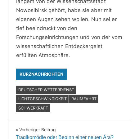
langem von der Wissenschaftsstadt
Nowosibirsk gehört, habe sie aber mit
eigenen Augen sehen wollen. Nun sei er
tief beeindruckt von den
Forschungseinrichtungen und von der vom
wissenschaftlichen Entdeckergeist
erfüllten Atmosphäre.
KURZNACHRICHTEN
DEUTSCHER WETTERDIENST
LICHTGESCHWINDIGKEIT
RAUMFAHRT
SCHWERKRAFT
Vorheriger Beitrag
Beitragsnavigation
Tragikomödie oder Beginn einer neuen Ära?