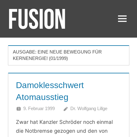
Zum
Inhalt
springen
Menü
FUSION
AUSGABE:
EINE NEUE BEWEGUNG FÜR
KERNENERGIE! (01/1999)
Damoklesschwert
Atomausstieg
9. Februar 1999
Dr. Wolfgang Lillge
Zwar hat Kanzler Schröder noch einmal
die Notbremse gezogen und den von