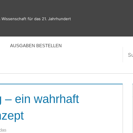
 Wissenschaft für das 21. Jahrhundert
AUSGABEN BESTELLEN
Suc
nac
 – ein wahrhaft
nzept
das