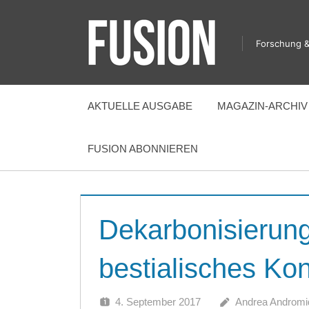
Zum
Inhalt
Forschung &
springen
FUSION
AKTUELLE AUSGABE
MAGAZIN-ARCHIV
FUSION ABONNIEREN
Dekarbonisierung
bestialisches Ko
4. September 2017
Andrea Andromi