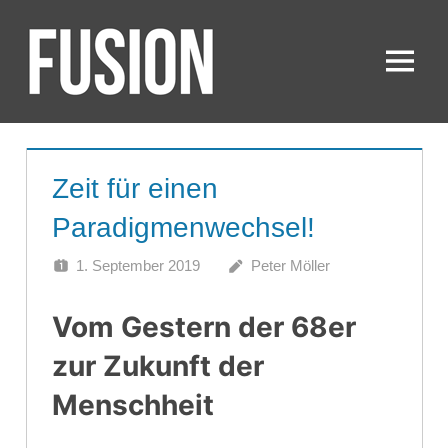
Zum
Inhalt
springen
Menü
FUSION
Zeit für einen
Paradigmenwechsel!
1. September 2019
Peter Möller
Vom Gestern der 68er
zur Zukunft der
Menschheit