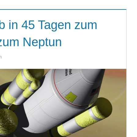
eb in 45 Tagen zum
 zum Neptun
n