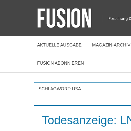
Zum
Inhalt
Forschung &
springen
FUSION
AKTUELLE AUSGABE
MAGAZIN-ARCHIV
FUSION ABONNIEREN
SCHLAGWORT:
USA
Todesanzeige: LN