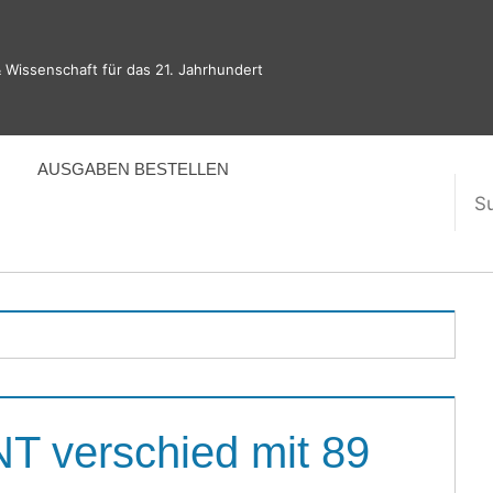
 Wissenschaft für das 21. Jahrhundert
AUSGABEN BESTELLEN
Suc
nac
T verschied mit 89