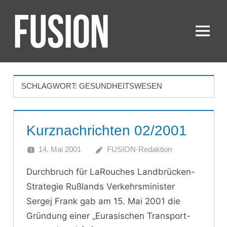
Zum
Inhalt
springen
Menü
FUSION
SCHLAGWORT:
GESUNDHEITSWESEN
Kurznachrichten 02/2001
14. Mai 2001
FUSION-Redaktion
Durchbruch für LaRouches Landbrücken-
Strategie Rußlands Verkehrsminister
Sergej Frank gab am 15. Mai 2001 die
Gründung einer „Eurasischen Transport-