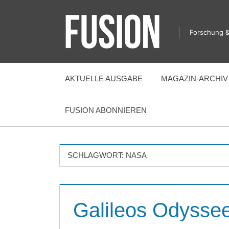
Zum
Inhalt
Forschung &
springen
FUSION
AKTUELLE AUSGABE
MAGAZIN-ARCHIV
FUSION ABONNIEREN
SCHLAGWORT:
NASA
Galileos Odysse