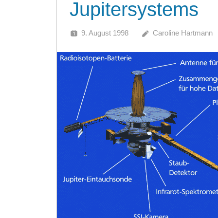
Jupitersystems
9. August 1998
Caroline Hartmann