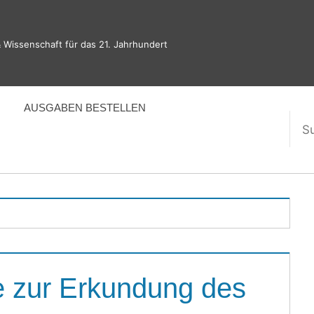
 Wissenschaft für das 21. Jahrhundert
AUSGABEN BESTELLEN
Suc
nac
e zur Erkundung des