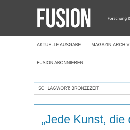
Zum
Inhalt
Forschung &
springen
FUSION
AKTUELLE AUSGABE
MAGAZIN-ARCHIV
FUSION ABONNIEREN
SCHLAGWORT:
BRONZEZEIT
„Jede Kunst, die