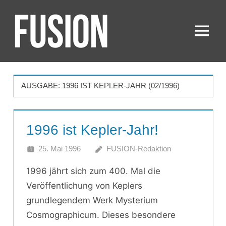
Zum
Inhalt
springen
Menü
FUSION
AUSGABE:
1996 IST KEPLER-JAHR (02/1996)
1996 ist Kepler-Jahr!
25. Mai 1996
FUSION-Redaktion
1996 jährt sich zum 400. Mal die
Veröffentlichung von Keplers
grundlegendem Werk Mysterium
Cosmographicum. Dieses besondere