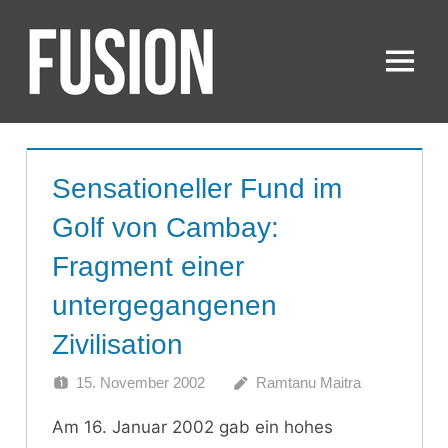
Zum
Inhalt
springen
Menü
FUSION
Sensationeller Fund im
Golf von Cambay:
Fragment einer
untergegangenen
Zivilisation
15. November 2002
Ramtanu Maitra
Am 16. Januar 2002 gab ein hohes