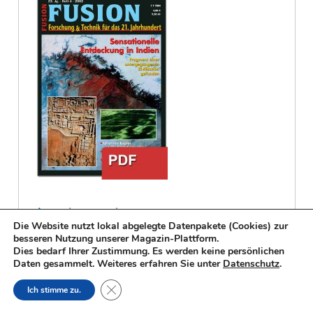
Ausgabe erwerben
Die Website nutzt lokal abgelegte Datenpakete (Cookies) zur
besseren Nutzung unserer Magazin-Plattform.
Dies bedarf Ihrer Zustimmung. Es werden keine persönlichen
Daten gesammelt. Weiteres erfahren Sie unter
Datenschutz
.
Close GDPR Cookie Banner
ARTIKEL DER AUSGABE
Ich stimme zu.