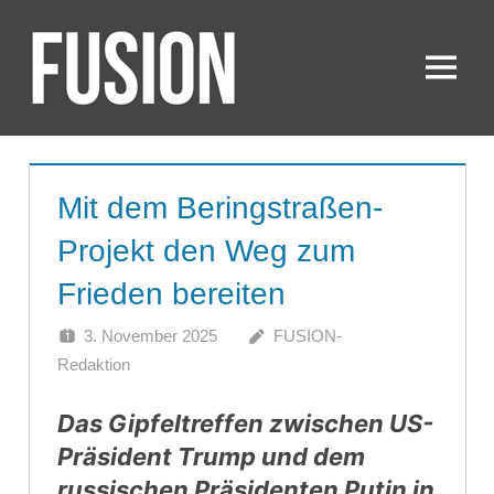
Zum
Inhalt
springen
Menü
FUSION
Mit dem Beringstraßen-
Projekt den Weg zum
Frieden bereiten
3. November 2025
FUSION-
Redaktion
Das Gipfeltreffen zwischen US-
Präsident Trump und dem
russischen Präsidenten Putin in