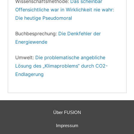
Wissenschaftsmethode:
Das scheinbar
Offensichtliche war in Wirklichkeit nie wahr:
Die heutige Pseudomoral
Buchbesprechung:
Die Denkfehler der
Energiewende
Umwelt:
Die problematische angebliche
Lösung des „Klimaproblems“ durch CO2-
Endlagerung
Über FUSION
Impressum