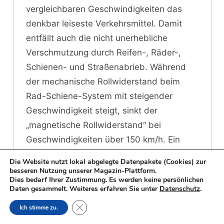
vergleichbaren Geschwindigkeiten das
denkbar leiseste Verkehrsmittel. Damit
entfällt auch die nicht unerhebliche
Verschmutzung durch Reifen-, Räder-,
Schienen- und Straßenabrieb. Während
der mechanische Rollwiderstand beim
Rad-Schiene-System mit steigender
Geschwindigkeit steigt, sinkt der
„magnetische Rollwiderstand“ bei
Geschwindigkeiten über 150 km/h. Ein
normaler Intercity braucht schon bei 160
Die Website nutzt lokal abgelegte Datenpakete (Cookies) zur
km/h Reisegeschwindigkeit pro Passagier
besseren Nutzung unserer Magazin-Plattform.
Dies bedarf Ihrer Zustimmung. Es werden keine persönlichen
40 % mehr Energie als der Transrapid.
Daten gesammelt. Weiteres erfahren Sie unter
Datenschutz
.
Close GDPR Cookie Banner
Ich stimme zu.
Außerdem kommt der Transrapid mit