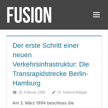
Zum
Inhalt
springen
Menü
FUSION
Der erste Schritt einer
neuen
Verkehrsinfrastruktur: Die
Transrapidstrecke Berlin-
Hamburg
25. Februar 1996
Dr. Helmut Böttiger
Am 2. März 1994 beschloss die