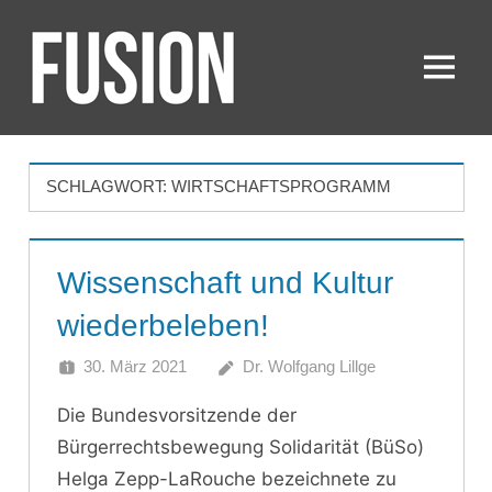
Zum
Inhalt
springen
Menü
FUSION
SCHLAGWORT:
WIRTSCHAFTSPROGRAMM
Wissenschaft und Kultur
wiederbeleben!
30. März 2021
Dr. Wolfgang Lillge
Die Bundesvorsitzende der
Bürgerrechtsbewegung Solidarität (BüSo)
Helga Zepp-LaRouche bezeichnete zu