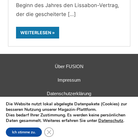
Beginn des Jahres den Lissabon-Vertrag,
der die gescheiterte
WEITERLESEN
Über FUSION
Impressum
Datenschutzerklärung
Die Website nutzt lokal abgelegte Datenpakete (Cookies) zur
besseren Nutzung unserer Magazin-Plattform.
Dies bedarf Ihrer Zustimmung. Es werden keine persönlichen
Daten gesammelt. Weiteres erfahren Sie unter
Datenschutz
.
Herausgeber:
Fusions-Energie-Forum e. V.
| Verlag:
E.I.R.
GmbH
Close GDPR Cookie Banner
Ich stimme zu.