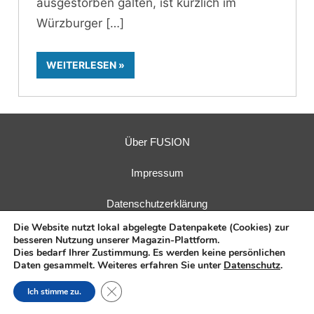
ausgestorben galten, ist kürzlich im
Würzburger
WEITERLESEN
Über FUSION
Impressum
Datenschutzerklärung
Die Website nutzt lokal abgelegte Datenpakete (Cookies) zur
besseren Nutzung unserer Magazin-Plattform.
Dies bedarf Ihrer Zustimmung. Es werden keine persönlichen
Daten gesammelt. Weiteres erfahren Sie unter
Datenschutz
.
Herausgeber:
Fusions-Energie-Forum e. V.
| Verlag:
E.I.R.
GmbH
Close GDPR Cookie Banner
Ich stimme zu.