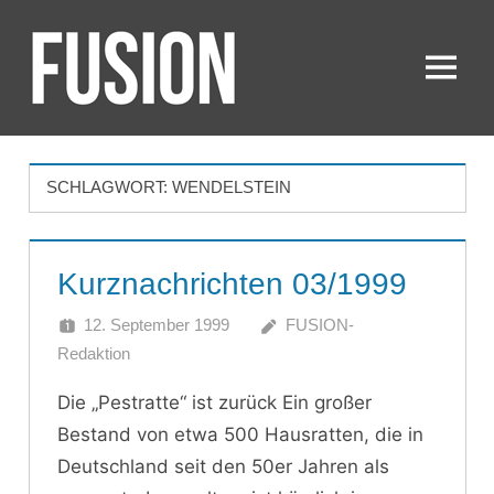
Zum
Inhalt
springen
Menü
FUSION
SCHLAGWORT:
WENDELSTEIN
Kurznachrichten 03/1999
12. September 1999
FUSION-
Redaktion
Die „Pestratte“ ist zurück Ein großer
Bestand von etwa 500 Hausratten, die in
Deutschland seit den 50er Jahren als