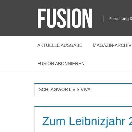
Zum
Inhalt
Forschung &
springen
FUSION
AKTUELLE AUSGABE
MAGAZIN-ARCHIV
FUSION ABONNIEREN
SCHLAGWORT:
VIS VIVA
Zum Leibnizjahr 