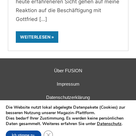
heute erfahreneren Sicht gehen auf meine
Reaktion auf die Beschäftigung mit
Gottfried
WEITERLESEN
Über FUSION
Impressum
Datenschutzerklärung
Die Website nutzt lokal abgelegte Datenpakete (Cookies) zur
besseren Nutzung unserer Magazin-Plattform.
Dies bedarf Ihrer Zustimmung. Es werden keine persönlichen
Daten gesammelt. Weiteres erfahren Sie unter
Datenschutz
.
Herausgeber:
Fusions-Energie-Forum e. V.
| Verlag:
E.I.R.
GmbH
Close GDPR Cookie Banner
Ich stimme zu.