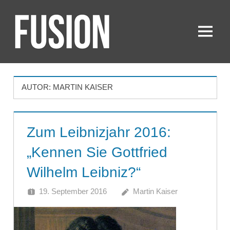
Zum
Inhalt
springen
Menü
FUSION
AUTOR:
MARTIN KAISER
Zum Leibnizjahr 2016:
„Kennen Sie Gottfried
Wilhelm Leibniz?“
19. September 2016
Martin Kaiser