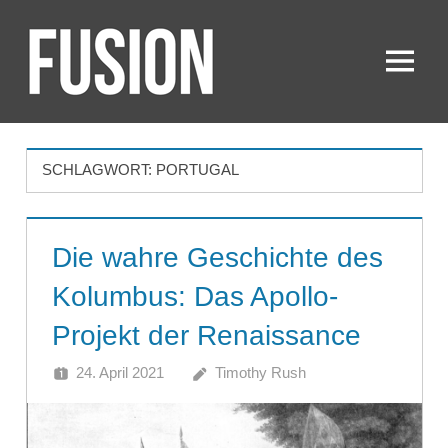
Zum
Inhalt
springen
Menü
FUSION
SCHLAGWORT:
PORTUGAL
Die wahre Geschichte des
Kolumbus: Das Apollo-
Projekt der Renaissance
24. April 2021
Timothy Rush