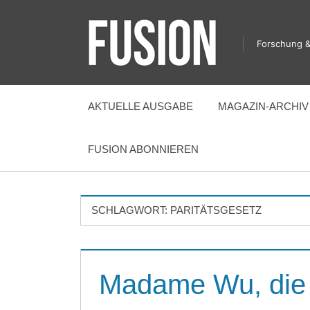
Zum
Inhalt
Forschung &
springen
FUSION
AKTUELLE AUSGABE
MAGAZIN-ARCHIV
FUSION ABONNIEREN
SCHLAGWORT:
PARITÄTSGESETZ
Madame Wu, die „