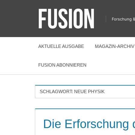
Zum
Inhalt
Forschung &
springen
FUSION
AKTUELLE AUSGABE
MAGAZIN-ARCHIV
FUSION ABONNIEREN
SCHLAGWORT:
NEUE PHYSIK
Die Erforschung 