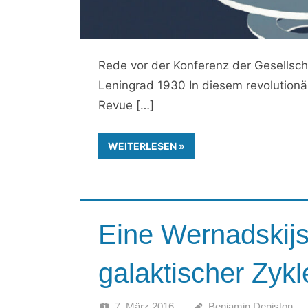
Rede vor der Konferenz der Gesellsc
Leningrad 1930 In diesem revolutionär
Revue
WEITERLESEN
Eine Wernadskij
galaktischer Zykl
7. März 2016
Benjamin Deniston