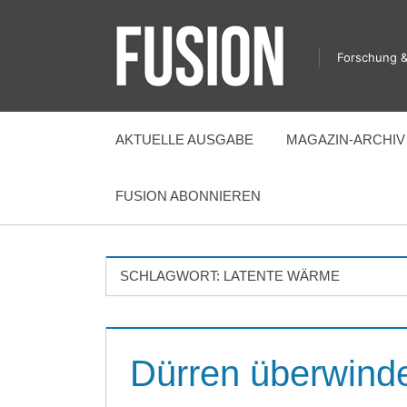
Zum
Inhalt
Forschung &
springen
FUSION
AKTUELLE AUSGABE
MAGAZIN-ARCHIV
FUSION ABONNIEREN
SCHLAGWORT:
LATENTE WÄRME
Dürren überwinde