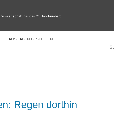
 Wissenschaft für das 21. Jahrhundert
AUSGABEN BESTELLEN
Suc
nac
n: Regen dorthin