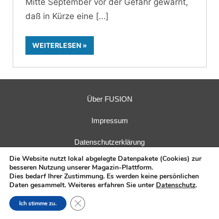
Mitte September vor der Gefahr gewarnt,
daß in Kürze eine
WEITERLESEN
Über FUSION
Impressum
Datenschutzerklärung
Die Website nutzt lokal abgelegte Datenpakete (Cookies) zur
besseren Nutzung unserer Magazin-Plattform.
Dies bedarf Ihrer Zustimmung. Es werden keine persönlichen
Daten gesammelt. Weiteres erfahren Sie unter
Datenschutz
.
Herausgeber:
Fusions-Energie-Forum e. V.
| Verlag:
E.I.R.
GmbH
Close GDPR Cookie Banner
Ich stimme zu.