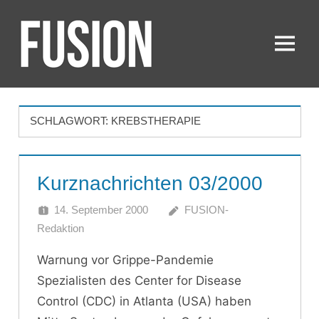
Zum
Inhalt
springen
Menü
FUSION
SCHLAGWORT:
KREBSTHERAPIE
Kurznachrichten 03/2000
14. September 2000
FUSION-
Redaktion
Warnung vor Grippe-Pandemie
Spezialisten des Center for Disease
Control (CDC) in Atlanta (USA) haben