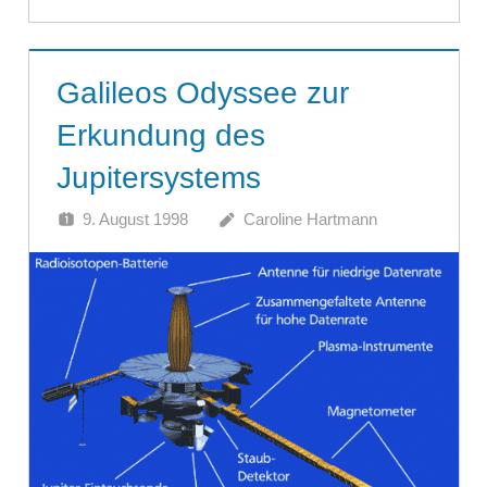
Galileos Odyssee zur
Erkundung des
Jupitersystems
9. August 1998
Caroline Hartmann