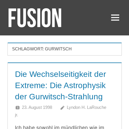
Zum
Inhalt
springen
Menü
FUSION
SCHLAGWORT:
GURWITSCH
Die Wechselseitigkeit der
Extreme: Die Astrophysik
der Gurwitsch-Strahlung
23. August 1998
Lyndon H. LaRouche
jr.
Ich habe sowohl im mündlichen wie im