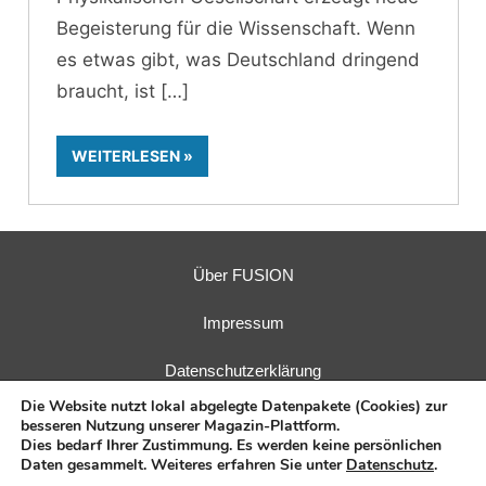
Begeisterung für die Wissenschaft. Wenn
es etwas gibt, was Deutschland dringend
braucht, ist
WEITERLESEN
Über FUSION
Impressum
Datenschutzerklärung
Die Website nutzt lokal abgelegte Datenpakete (Cookies) zur
besseren Nutzung unserer Magazin-Plattform.
Dies bedarf Ihrer Zustimmung. Es werden keine persönlichen
Daten gesammelt. Weiteres erfahren Sie unter
Datenschutz
.
Herausgeber:
Fusions-Energie-Forum e. V.
| Verlag:
E.I.R.