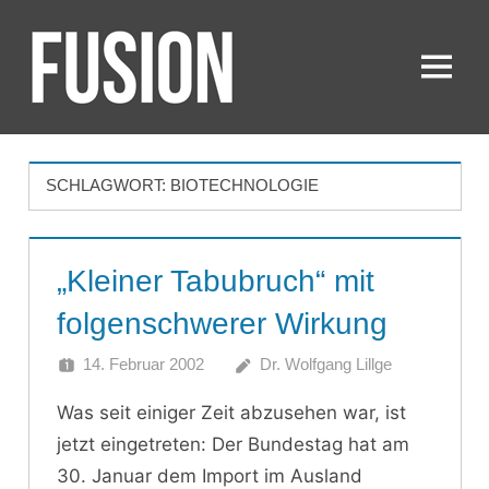
Zum
Inhalt
springen
Menü
FUSION
SCHLAGWORT:
BIOTECHNOLOGIE
„Kleiner Tabubruch“ mit
folgenschwerer Wirkung
14. Februar 2002
Dr. Wolfgang Lillge
Was seit einiger Zeit abzusehen war, ist
jetzt eingetreten: Der Bundestag hat am
30. Januar dem Import im Ausland