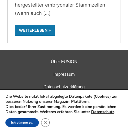
hergestellter embryonaler Stammzellen
(wenn auch
WEITERLESEN
Über FUSION
Impressum
Datenschutzerklärung
Die Website nutzt lokal abgelegte Datenpakete (Cookies) zur
besseren Nutzung unserer Magazin-Plattform.
Dies bedarf Ihrer Zustimmung. Es werden keine persönlichen
Daten gesammelt. Weiteres erfahren Sie unter
Datenschutz
.
Herausgeber:
Fusions-Energie-Forum e. V.
| Verlag:
E.I.R.
GmbH
Close GDPR Cookie Banner
Ich stimme zu.