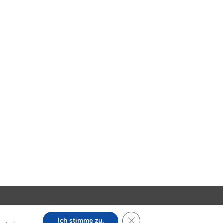
SION
Impressum
Datenschutzerklärung
Close GDPR Cookie Banner
Ich stimme zu.