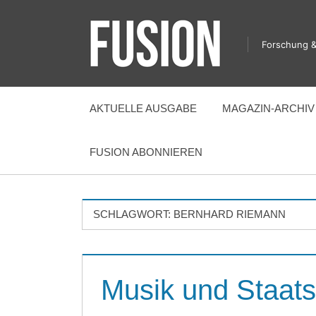
Zum
Inhalt
Forschung &
springen
FUSION
AKTUELLE AUSGABE
MAGAZIN-ARCHIV
FUSION ABONNIEREN
SCHLAGWORT:
BERNHARD RIEMANN
Musik und Staats