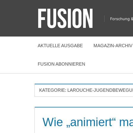
Zum
Inhalt
Forschung &
springen
FUSION
AKTUELLE AUSGABE
MAGAZIN-ARCHIV
FUSION ABONNIEREN
KATEGORIE:
LAROUCHE-JUGENDBEWEGU
Wie „animiert“ m