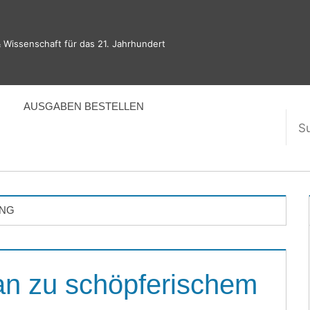
 Wissenschaft für das 21. Jahrhundert
AUSGABEN BESTELLEN
Suc
nac
NG
an zu schöpferischem