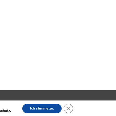
SION
Impressum
Datenschutzerklärung
Close GDPR Cookie Banner
Ich stimme zu.
schutz
.