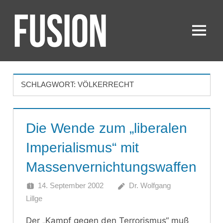
Zum
Inhalt
springen
Menü
FUSION
SCHLAGWORT:
VÖLKERRECHT
Die Wende zum „liberalen
Imperialismus“ mit
Massenvernichtungswaffen
14. September 2002
Dr. Wolfgang
Lillge
Der „Kampf gegen den Terrorismus“ muß