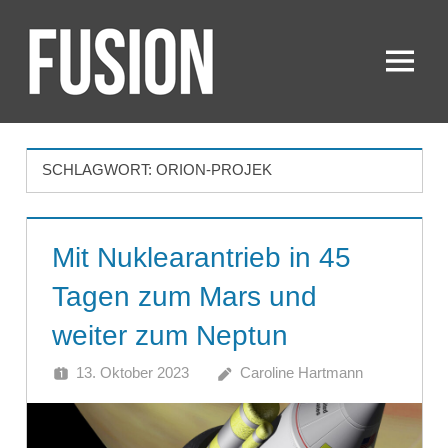
Zum
Inhalt
springen
Menü
FUSION
SCHLAGWORT:
ORION-PROJEK
Mit Nuklearantrieb in 45
Tagen zum Mars und
weiter zum Neptun
13. Oktober 2023
Caroline Hartmann