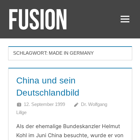
Zum
Inhalt
springen
Menü
FUSION
SCHLAGWORT:
MADE IN GERMANY
China und sein
Deutschlandbild
12. September 1999
Dr. Wolfgang
Lillge
Als der ehemalige Bundeskanzler Helmut
Kohl im Juni China besuchte, wurde er von