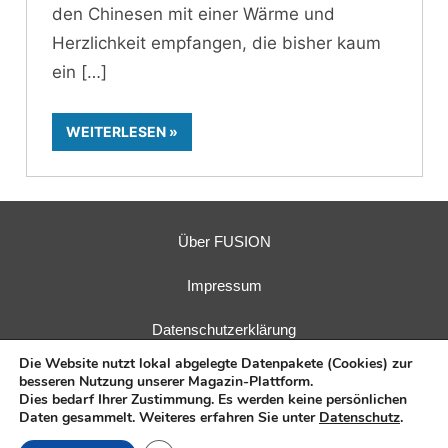
den Chinesen mit einer Wärme und
Herzlichkeit empfangen, die bisher kaum
ein
WEITERLESEN
Über FUSION
Impressum
Datenschutzerklärung
Die Website nutzt lokal abgelegte Datenpakete (Cookies) zur
besseren Nutzung unserer Magazin-Plattform.
Dies bedarf Ihrer Zustimmung. Es werden keine persönlichen
Daten gesammelt. Weiteres erfahren Sie unter
Datenschutz
.
Herausgeber:
Fusions-Energie-Forum e. V.
| Verlag:
E.I.R.
GmbH