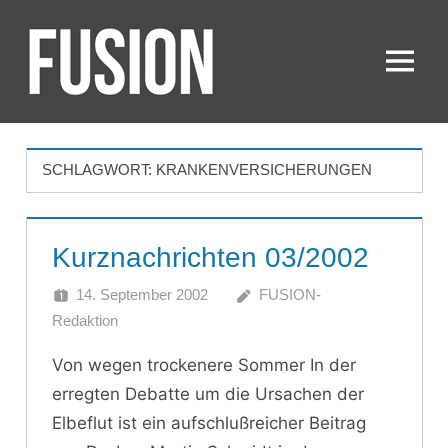
Zum
Inhalt
springen
Menü
FUSION
SCHLAGWORT:
KRANKENVERSICHERUNGEN
Kurznachrichten 03/2002
14. September 2002
FUSION-
Redaktion
Von wegen trockenere Sommer In der
erregten Debatte um die Ursachen der
Elbeflut ist ein aufschlußreicher Beitrag