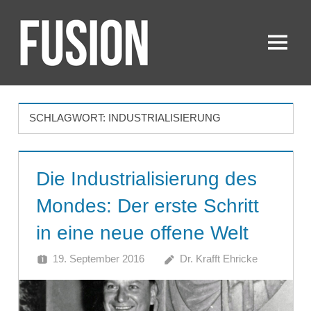
Zum
Inhalt
springen
Menü
FUSION
SCHLAGWORT:
INDUSTRIALISIERUNG
Die Industrialisierung des
Mondes: Der erste Schritt
in eine neue offene Welt
19. September 2016
Dr. Krafft Ehricke