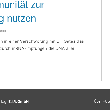
unität zur
g nutzen
mann
n in einer Verschwörung mit Bill Gates das
durch mRNA-Impfungen die DNA aller
rlag:
E.I.R. GmbH
Über FU