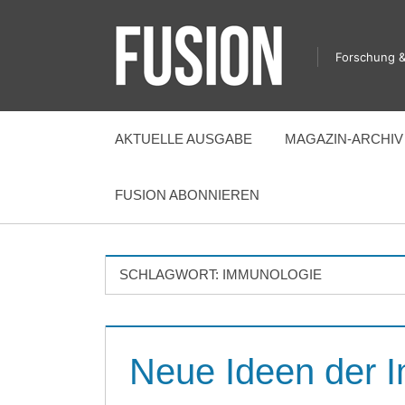
Zum
Inhalt
Forschung &
springen
FUSION
AKTUELLE AUSGABE
MAGAZIN-ARCHIV
FUSION ABONNIEREN
SCHLAGWORT:
IMMUNOLOGIE
Neue Ideen der 