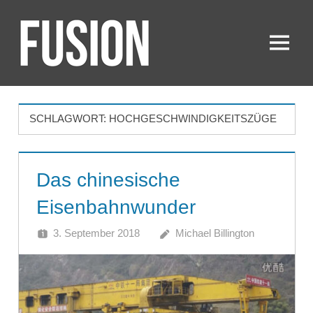
Zum
Inhalt
springen
Menü
FUSION
SCHLAGWORT:
HOCHGESCHWINDIGKEITSZÜGE
Das chinesische
Eisenbahnwunder
3. September 2018
Michael Billington