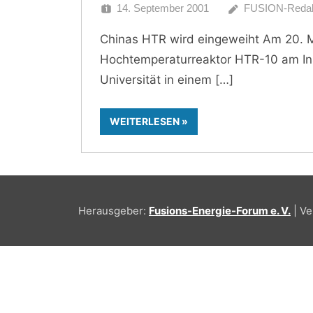
14. September 2001
FUSION-Redak
Chinas HTR wird eingeweiht Am 20. 
Hochtemperaturreaktor HTR-10 am Inst
Universität in einem
WEITERLESEN
Herausgeber:
Fusions-Energie-Forum e. V.
| Ve