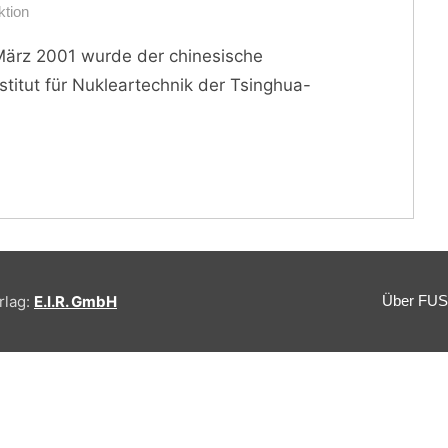
tion
März 2001 wurde der chinesische
itut für Nukleartechnik der Tsinghua-
rlag:
E.I.R. GmbH
Über FU