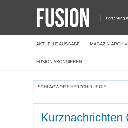
Zum
Inhalt
Forschung &
springen
FUSION
AKTUELLE AUSGABE
MAGAZIN-ARCHIV
FUSION ABONNIEREN
SCHLAGWORT:
HERZCHIRURGIE
Kurznachrichten