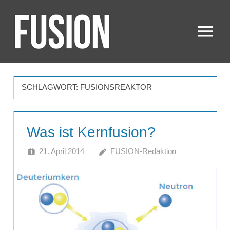
Zum
Inhalt
springen
Menü
FUSION
SCHLAGWORT:
FUSIONSREAKTOR
Was ist Kernfusion?
21. April 2014
FUSION-Redaktion