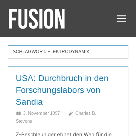
Zum
Inhalt
springen
Menü
FUSION
SCHLAGWORT:
ELEKTRODYNAMIK
USA: Durchbruch in den
Forschungslabors von
Sandia
3. November 1997
Charles B.
Stevens
Z-Beschleuniger ebnet den Weg für die