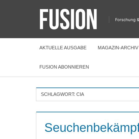
Zum
Inhalt
Forschung &
springen
FUSION
AKTUELLE AUSGABE
MAGAZIN-ARCHIV
FUSION ABONNIEREN
SCHLAGWORT:
CIA
Seuchenbekämpfu